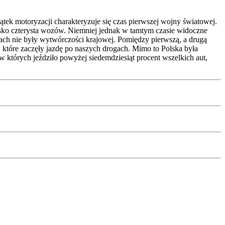
ątek motoryzacji charakteryzuje się czas pierwszej wojny światowej.
sko czterysta wozów. Niemniej jednak w tamtym czasie widoczne
ach nie były wytwórczości krajowej. Pomiędzy pierwszą, a drugą
tóre zaczęły jazdę po naszych drogach. Mimo to Polska była
których jeździło powyżej siedemdziesiąt procent wszelkich aut,