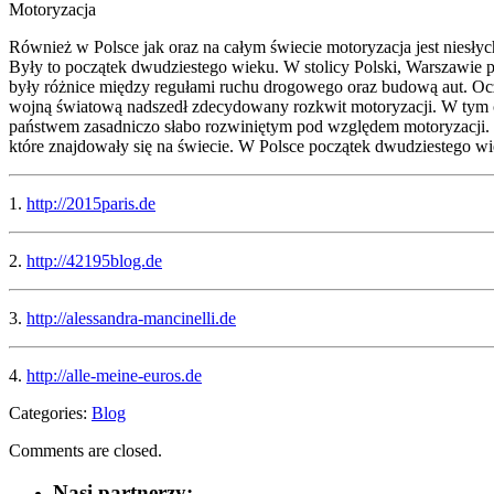
Motoryzacja
Również w Polsce jak oraz na całym świecie motoryzacja jest niesłyc
Były to początek dwudziestego wieku. W stolicy Polski, Warszawie
były różnice między regułami ruchu drogowego oraz budową aut. Ocz
wojną światową nadszedł zdecydowany rozkwit motoryzacji. W tym c
państwem zasadniczo słabo rozwiniętym pod względem motoryzacji. W
które znajdowały się na świecie. W Polsce początek dwudziestego wi
1.
http://2015paris.de
2.
http://42195blog.de
3.
http://alessandra-mancinelli.de
4.
http://alle-meine-euros.de
Categories:
Blog
Comments are closed.
Nasi partnerzy: