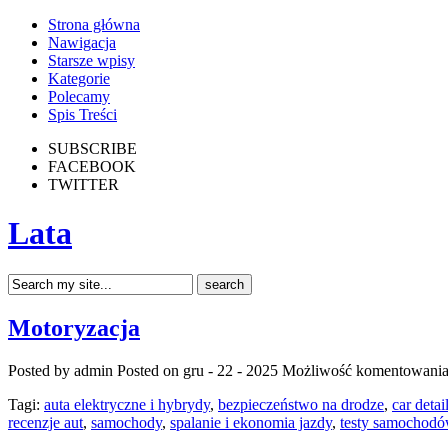
Strona główna
Nawigacja
Starsze wpisy
Kategorie
Polecamy
Spis Treści
SUBSCRIBE
FACEBOOK
TWITTER
Lata
Motoryzacja
Posted by admin
Posted on gru - 22 - 2025
Możliwość komentowani
Tagi:
auta elektryczne i hybrydy
,
bezpieczeństwo na drodze
,
car detai
recenzje aut
,
samochody
,
spalanie i ekonomia jazdy
,
testy samochod