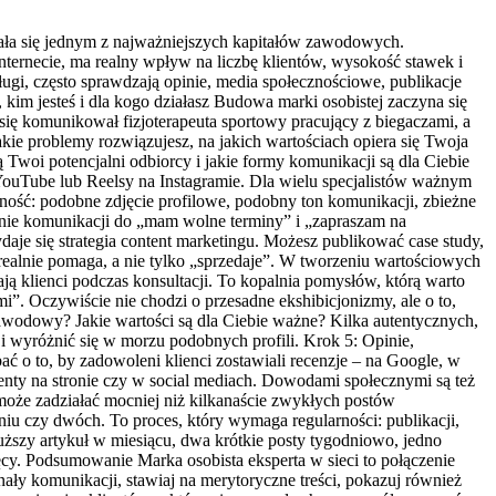
tała się jednym z najważniejszych kapitałów zawodowych.
w internecie, ma realny wpływ na liczbę klientów, wysokość stawek i
ługi, często sprawdzają opinie, media społecznościowe, publikacje
 kim jesteś i dla kogo działasz Budowa marki osobistej zaczyna się
 się komunikował fizjoterapeuta sportowy pracujący z biegaczami, a
kie problemy rozwiązujesz, na jakich wartościach opiera się Twoja
Twoi potencjalni odbiorcy i jakie formy komunikacji są dla Ciebie
 na YouTube lub Reelsy na Instagramie. Dla wielu specjalistów ważnym
ość: podobne zdjęcie profilowe, podobny ton komunikacji, zbieżne
dzanie komunikacji do „mam wolne terminy” i „zapraszam na
ydaje się strategia content marketingu. Możesz publikować case study,
 realnie pomaga, a nie tylko „sprzedaje”. W tworzeniu wartościowych
ają klienci podczas konsultacji. To kopalnia pomysłów, którą warto
”. Oczywiście nie chodzi o przesadne ekshibicjonizmy, ale o to,
zawodowy? Jakie wartości są dla Ciebie ważne? Kilka autentycznych,
i wyróżnić się w morzu podobnych profili. Krok 5: Opinie,
 o to, by zadowoleni klienci zostawiali recenzje – na Google, w
menty na stronie czy w social mediach. Dowodami społecznymi są też
może zadziałać mocniej niż kilkanaście zwykłych postów
iu czy dwóch. To proces, który wymaga regularności: publikacji,
dłuższy artykuł w miesiącu, dwa krótkie posty tygodniowo, jedno
ięcy. Podsumowanie Marka osobista eksperta w sieci to połączenie
nały komunikacji, stawiaj na merytoryczne treści, pokazuj również