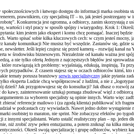
 społecznościowych i łatwego dostępu do informacji marka osobista s
trenerem, prawnikiem, czy specjalistą IT – to, jak jesteś postrzegany 
 robotę”. Konkurencja jest ogromna, a odbiorcy, zanim skorzystają z us
, wartości i styl pracy w sposób spójny i wiarygodny. Krok 1: Określ,
pytania: kim jestem jako ekspert i komu chcę pomagać. Inaczej będzie
ch. Warto spisać sobie kilka kluczowych cech: w czym jesteś mocny, ja
 kanały komunikacji Nie musisz być wszędzie. Zastanów się, gdzie są 
nne, newsletter. Jeśli lepiej czujesz się przed kamerą – rozwijaj kanał
rta w środowisku biznesowym. Niezależnie od kanału ważna jest spójn
 wiedzą, a nie tylko ofertą Jednym z najczęstszych błędów jest sprowa
, które rozwiązują ich problemy: wyjaśniają, edukują, inspirują. Tu prz
kawych przypadków. Z czasem stajesz się w oczach odbiorców kimś, kto
 jakie tematy porusza branżowy
serwis specjalistyczny
jakie pytania zad
ylko eksperta Ludzie chcą współpracować z ludźmi, a nie z „logotypami
j dzień? Jak przygotowujesz się do konsultacji? Jak dbasz o rozwój 
ć do kawy, zainteresowanie sztuką) pomaga zbudować więź z odbiorcą 
gumentem za wyborem specjalisty są opinie innych. Warto więc zadbać
 zbierać referencje mailowo i (za zgodą klienta) publikować ich frag
, udział w podcastach czy wywiadach. Nawet jedno dobre wystąpienie 
ki osobistej to maraton, nie sprint. Nie zobaczysz efektów po tygodn
ji z innymi specjalistami. Warto ustalić realistyczny plan – np. jeden 
rnie, niż zrobić zryw pełen entuzjazmu, a potem zniknąć na kilka mies
tentyczności. Określ swoją specjalizację i grupę odbiorców, wybierz ka