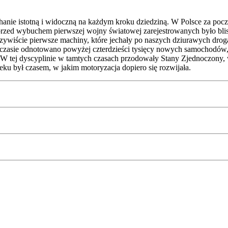
hanie istotną i widoczną na każdym kroku dziedziną. W Polsce za pocz
 przed wybuchem pierwszej wojny światowej zarejestrowanych było bli
ywiście pierwsze machiny, które jechały po naszych dziurawych drog
zasie odnotowano powyżej czterdzieści tysięcy nowych samochodów, k
 tej dyscyplinie w tamtych czasach przodowały Stany Zjednoczony, w 
eku był czasem, w jakim motoryzacja dopiero się rozwijała.