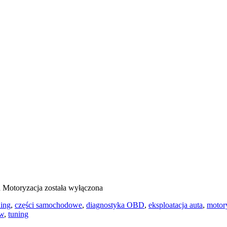
a
Motoryzacja
została wyłączona
ling
,
części samochodowe
,
diagnostyka OBD
,
eksploatacja auta
,
motor
ów
,
tuning