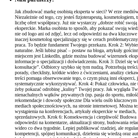
Jak zbudować markę osobistą eksperta w sieci? W erze mediów
Niezależnie od tego, czy jesteś fizjoterapeutą, kosmetologiem, 
liczbę ofert współpracy. Już nie wystarczy „dobrze robić swoją
eksperckie. Marka osobista to sposób, aby pokazać swoją wiedzę
nie od logo ani od zdjęć, lecz od odpowiedzi na dwa kluczowe 
inaczej kosmetolog specjalizujący się w cerach problematyczny
praca. To będzie fundament Twojego przekazu. Krok 2: Wybierz
naturalne. Jeśli lubisz pisać – postaw na bloga, artykuły gości
miejscem jest LinkedIn, gdzie można budować wizerunek ekspe
informacje o specjalizacji i doświadczeniu. Krok 3: Dziel się
konsultacje”. Odbiorcy szybko się tym nudzą. Potrzebują treści
porady, checklisty, krótkie wideo z ćwiczeniami, analizy cie
treści pomaga obserwowanie tego, o czym piszą inni eksperci,
systematycznie wykorzystywać. Krok 4: Pokaż człowieka, nie t
żeby pokazać odrobinę „kulisy” Twojej pracy. Jak wygląda Twó
nienachalnych wątków prywatnych (np. pasja do sportu, miłoś
rekomendacje i dowody społeczne Dla wielu osób kluczowym ar
mediach społecznościowych, na stronie internetowej. Można też
wystąpienia na konferencjach, artykuły eksperckie w mediach
sprzedażowych. Krok 6: Konsekwencja i cierpliwość Budowa mar
odpowiedzi na komentarze, aktualizacji strony, budowania relac
wideo co dwa tygodnie. Lepiej publikować rzadziej, ale regula
kompetencji, spójnej komunikacji, dzielenia się wiedzą oraz au